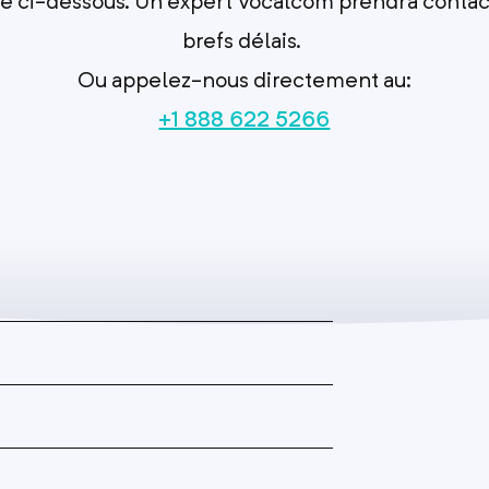
e ci-dessous. Un expert Vocalcom prendra contact
brefs délais.
Ou appelez-nous directement au:
+1 888 622 5266