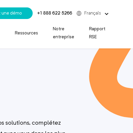
 une démo
+1 888 622 5266
Français
Notre
Rapport
Ressources
entreprise
RSE
os solutions, complétez