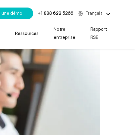
 une démo
+1 888 622 5266
Français
Notre
Rapport
Ressources
entreprise
RSE
t réussie