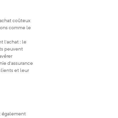
n achat coûteux
ations comme le
l’achat : le
nts peuvent
avérer
nie d’assurance
lients et leur
ut également