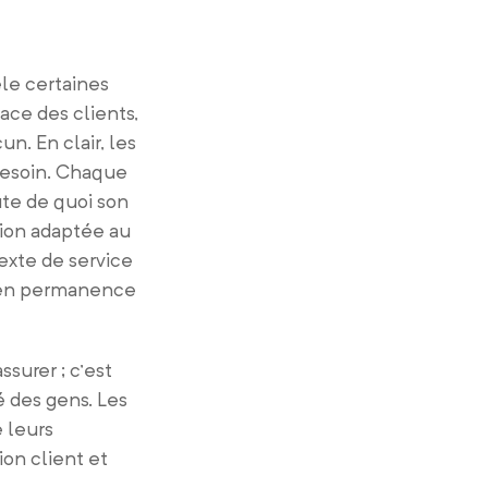
èle certaines
ace des clients,
n. En clair, les
besoin. Chaque
ute de quoi son
ution adaptée au
exte de service
r en permanence
surer ; c’est
é des gens. Les
 leurs
on client et