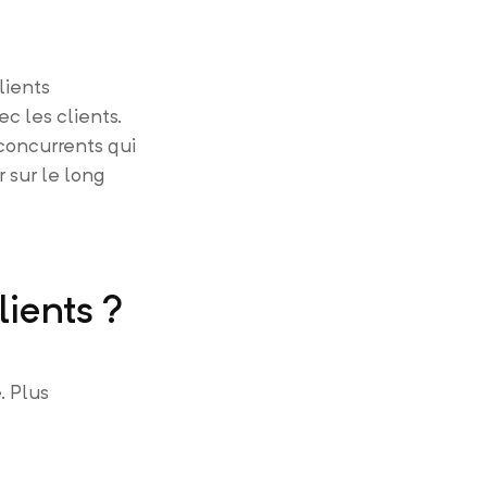
lients
c les clients.
 concurrents qui
 sur le long
lients ?
. Plus