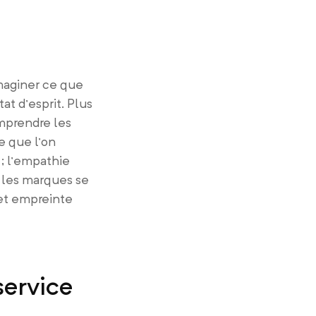
imaginer ce que
at d’esprit. Plus
omprendre les
e que l’on
; l’empathie
, les marques se
 et empreinte
service