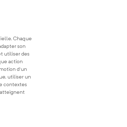
tielle. Chaque
’adapter son
t utiliser des
que action
omotion d’un
e, utiliser un
de contextes
 atteignent