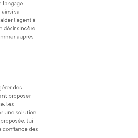
un langage
ainsi sa
aider l’agent à
n désir sincère
nsommer auprès
gérer des
ent proposer
e, les
er une solution
 proposée, lui
a confiance des