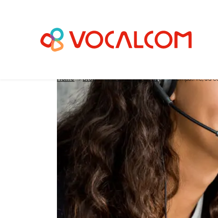
Home
>
Blog
>
Logiciel Call Center
>
L’empathie, au 
L’empathie, au cœu