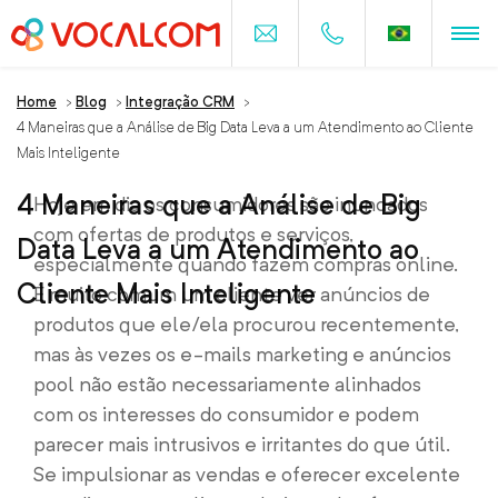
Home
>
Blog
>
Integração CRM
>
4 Maneiras que a Análise de Big Data Leva a um Atendimento ao Cliente
Mais Inteligente
4 Maneiras que a Análise de Big
Hoje em dia os consumidores são inundados
com ofertas de produtos e serviços,
Data Leva a um Atendimento ao
especialmente quando fazem compras online.
Cliente Mais Inteligente
É muito comum um cliente ver anúncios de
produtos que ele/ela procurou recentemente,
mas às vezes os e-mails marketing e anúncios
pool não estão necessariamente alinhados
com os interesses do consumidor e podem
parecer mais intrusivos e irritantes do que útil.
Se impulsionar as vendas e oferecer excelente