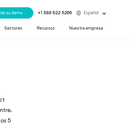
de su demo
+1 888 622 5266
Español
Sectores
Recursos
Nuestra empresa
ct
ntre,
los 5