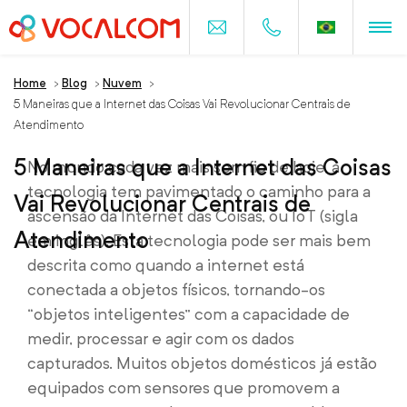
Home
>
Blog
>
Nuvem
>
5 Maneiras que a Internet das Coisas Vai Revolucionar Centrais de
Atendimento
5 Maneiras que a Internet das Coisas
No mundo cada vez mais sem fio de hoje, a
tecnologia tem pavimentado o caminho para a
Vai Revolucionar Centrais de
ascensão da Internet das Coisas, ou IoT (sigla
Atendimento
em inglês). Esta tecnologia pode ser mais bem
descrita como quando a internet está
conectada a objetos físicos, tornando-os
“objetos inteligentes” com a capacidade de
medir, processar e agir com os dados
capturados. Muitos objetos domésticos já estão
equipados com sensores que promovem a