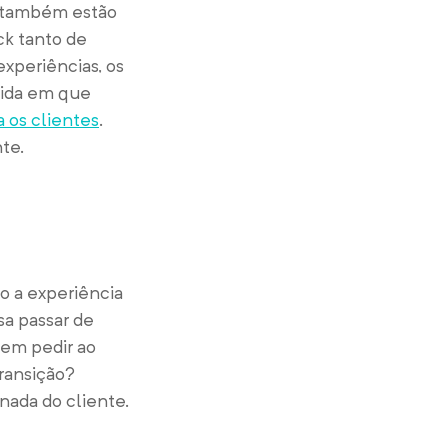
s também estão
ck tanto de
experiências, os
dida em que
a os clientes
.
te.
o a experiência
sa passar de
sem pedir ao
ransição?
nada do cliente.