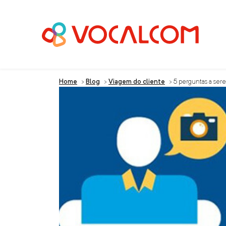
Home
>
Blog
>
Viagem do cliente
>
5 perguntas a sere
5 perguntas a sere
cliente