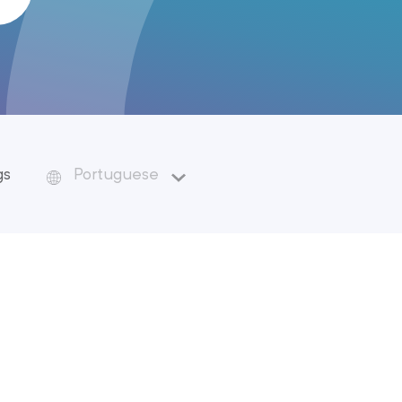
gs
Portuguese