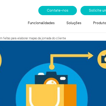
Contate-nos
Solicite 
Funcionalidades
Soluções
Produto
m feitas para elaborar mapas da jornada do cliente
m feitas para elaborar m