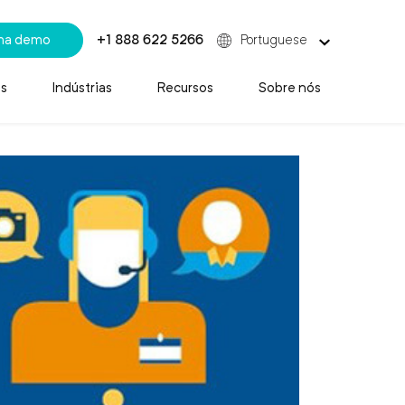
uma demo
+1 888 622 5266
Portuguese
s
Indústrias
Recursos
Sobre nós
apas da jornada do