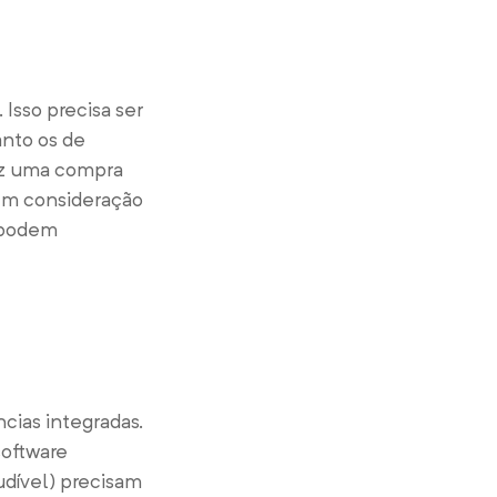
 Isso precisa ser
anto os de
az uma compra
 em consideração
, podem
cias integradas.
software
dível) precisam