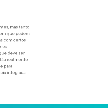
tes, mas tanto
as em que podem
as com certos
 nos
que deve ser
stão realmente
te para
cia integrada