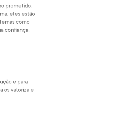
mo prometido.
ma, eles estão
oblemas como
ua confiança.
lução e para
a os valoriza e