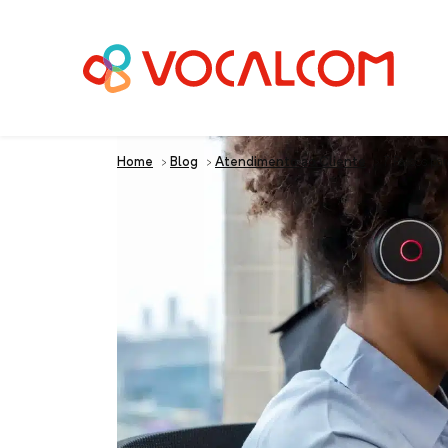
Home
>
Blog
>
Atendimento ao Cliente
>
7 Passos pa
7 Passos para Cor