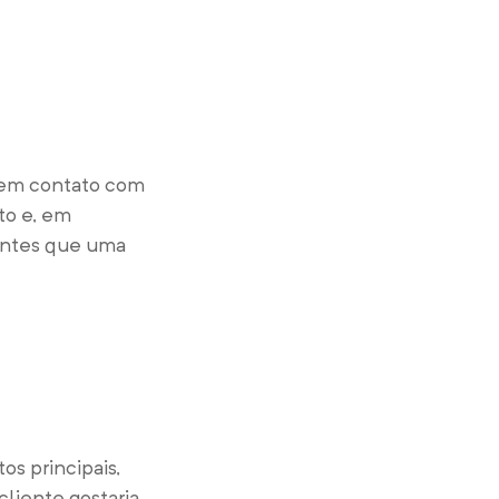
a
 em contato com
to e, em
ientes que uma
os principais,
liente gostaria