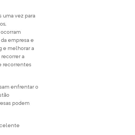
s uma vez para
os,
s ocorram
e da empresa e
g e melhorar a
recorrer a
e recorrentes
isam enfrentar o
stão
mpresas podem
xcelente