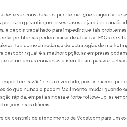
ca deve ser considerados problemas que surgem apena
s precisam garantir que esses casos sejam bem analisad
, e depois trabalhado para impedir que tais problema
rdar problemas podem variar de atualizar FAQs no sit
aiores, tais como a mudança de estratégias de marketin
ra descobrir qual é a melhor opção, as empresas podem 
que resumem as conversas e identificam palavras-chav
sempre tem razão” ainda é verdade, pois as marcas prec
ções do que nunca e podem facilmente mudar quando e
de ação rápida, empatia sincera e forte follow-up, as e
ituações mais difíceis.
are de centrais de atendimento da Vocalcom para um e