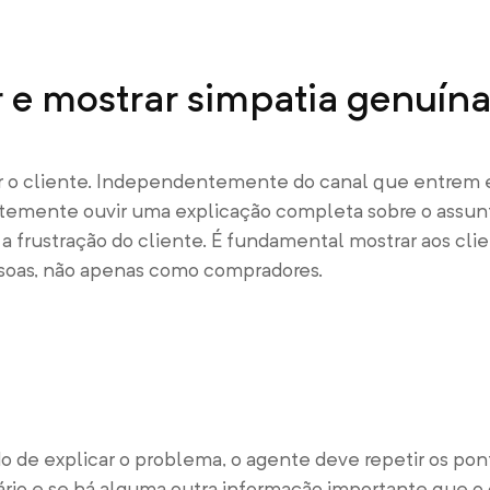
 e mostrar simpatia genuín
ir o cliente. Independentemente do canal que entrem
emente ouvir uma explicação completa sobre o assun
a frustração do cliente. É fundamental mostrar aos cl
ssoas, não apenas como compradores.
de explicar o problema, o agente deve repetir os pont
io e se há alguma outra informação importante que o c