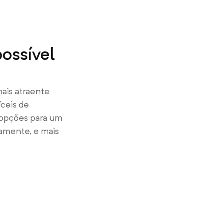
ossível
ais atraente
íceis de
 opções para um
vamente, e mais