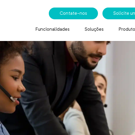
Contate-nos
Solicite 
Funcionalidades
Soluções
Produto
ra Corrigir Problemas no Atendimento ao Cliente
rigir Problemas no Atend