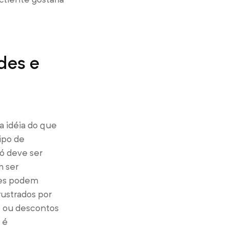
des e
 idéia do que
ipo de
ó deve ser
m ser
les podem
rustrados por
 ou descontos
 é