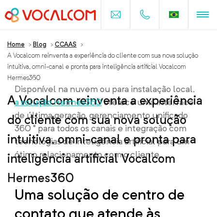
Home
>
Blog
>
CCAAS
>
A Vocalcom reinventa a experiência do cliente com sua nova solução
intuitiva, omni-canal e pronta para inteligência artificial Vocalcom
Hermes360
Disponível na nuvem ou para instalação local,
A Vocalcom reinventa a experiência
a solução Hermes360
oferece uma interface
de última geração, gerenciamento unificado
do cliente com sua nova solução
360 ° para todos os canais e integração com
intuitiva, omni-canal e pronta para
tecnologias de inteligência artificial para um
ótimo relacionamento com o cliente.
inteligência artificial Vocalcom
Hermes360
Uma solução de centro de
contato que atende às