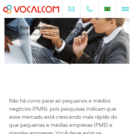
Home
>
Blog
>
Atendimento ao Cliente
>
As principais diferenças entre PMN, PME e Grandes Empresas
As principais diferenças entre PMN,
PME e Grandes Empresas
Não há como parar ao pequenos e médios
negócios (PMN), pois pesquisas indicam que
esse mercado está crescendo mais rápido do
que pequenas e médias empresas (PME) e
grandes empresas. Você deve estar se