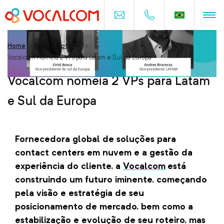
Home
>
Blog
>
Notícias
>
Vocalcom nomeia 2 VPs para Latam e Sul da Europa
Vocalcom nomeia 2 VPs para Latam
e Sul da Europa
Fornecedora global de soluções para
contact centers em nuvem e a gestão da
experiência do cliente, a
Vocalcom
está
construindo um futuro iminente, começando
pela visão e estratégia de seu
posicionamento de mercado, bem como a
estabilização e evolução de seu roteiro, mas