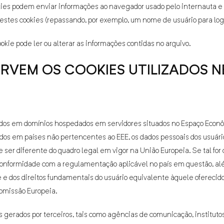
kies podem enviar informações ao navegador usado pelo internauta e p
destes cookies (repassando, por exemplo, um nome de usuário para lo
ie pode ler ou alterar as informações contidas no arquivo.
 OS COOKIES UTILIZADOS NE
zados em domínios hospedados em servidores situados no Espaço Econô
s em países não pertencentes ao EEE, os dados pessoais dos usuári
er diferente do quadro legal em vigor na União Europeia. Se tal for 
conformidade com a regulamentação aplicável no país em questão, a
e e dos direitos fundamentais do usuário equivalente àquele oferecid
Comissão Europeia.
gerados por terceiros, tais como agências de comunicação, institut