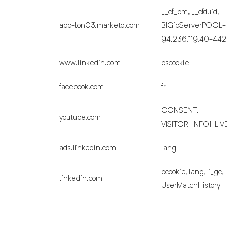
__cf_bm, __cfduid,
app-lon03.marketo.com
BIGipServerPOOL-
94.236.119.40-442
www.linkedin.com
bscookie
facebook.com
fr
CONSENT,
youtube.com
VISITOR_INFO1_LIV
ads.linkedin.com
lang
bcookie, lang, li_gc, li
linkedin.com
UserMatchHistory