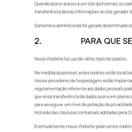
Quando ocorre acesso a um site da Internet, os coo
transferência destas informações ao site gerador 
Somente o domínio onde foi gerado determinado cook
2. PARA QUE SERVEM
Nosso Website faz uso de vários tipos de cookies.
Na medida do possível, estes cookies estão locali
nossos provedores de hospedagem estão implantado
regulamentação referente aos dados pessoais pode s
que essa transferência de dados ocorra em plena 
para assegurar um nível de proteção da privacidad
inclusão das cláusulas contratuais adotadas pela 
Eventualmente, nosso Website pode conter cookies 