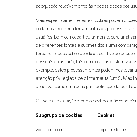
adequação relativamente às necessidades dos usuá
Mais especificamente, estes cookies podem processa
podemos recorrer a ferramentas de processamento 
usuários, bem como, particularmente, para analis
de diferentes fontes e submetidos a uma comparaç
terceiros, dados sobre uso do dispositivo de aces
pessoais do usuário, tais como ofertas customizadas
exemplo, estes processamentos podem nos levar a ex
atenção privilegiada pelo internauta (um SUV ao i
aplicável como uma ação para definição de perfil de
O uso e a instalação destes cookies estão condicio
Subgrupo de cookies
Cookies
vocalcom.com
_fbp, _mkto_trk