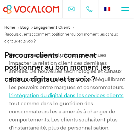
Home
>
Blog
>
Engagement Client
>
Parcours clients : comment positionner au bon moment les canaux
digitaux et la voix ?
Parcours clients : comment
De nombreuses évolutions sont venues
impacter la relation client ces dernières
positionner au bon moment les
années. De nouvelles technologies et canaux
canaux digitaux et la voix ?
digitaux ont renversé la tendance, rééquilibrant
les pouvoirs entre marques et consommateurs.
L’intégration du digital dans les services clients
tout comme dans le quotidien des
consommateurs les a amenés à changer de
comportements. Les clients souhaitent plus
d’instantanéité, plus de personnalisation,