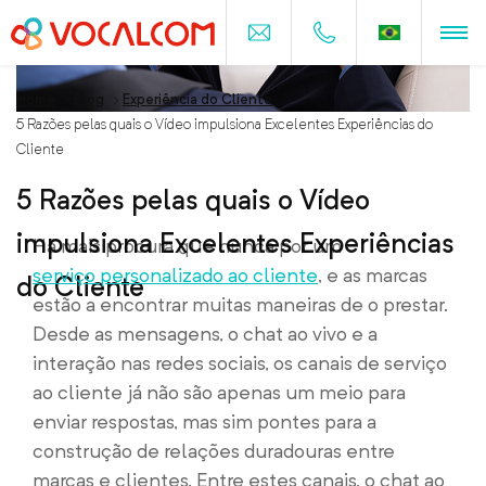
Home
>
Blog
>
Experiência do Cliente
>
5 Razões pelas quais o Vídeo impulsiona Excelentes Experiências do
Cliente
5 Razões pelas quais o Vídeo
impulsiona Excelentes Experiências
Há mais procura que nunca por um
serviço personalizado ao cliente
, e as marcas
do Cliente
estão a encontrar muitas maneiras de o prestar.
Desde as mensagens, o chat ao vivo e a
interação nas redes sociais, os canais de serviço
ao cliente já não são apenas um meio para
enviar respostas, mas sim pontes para a
construção de relações duradouras entre
marcas e clientes. Entre estes canais, o chat ao