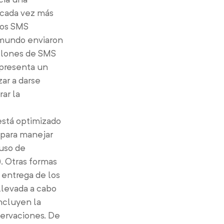
 cada vez más
los SMS
l mundo enviaron
illones de SMS
epresenta un
ar a darse
ar la
está optimizado
s para manejar
 uso de
). Otras formas
 entrega de los
llevada a cabo
incluyen la
servaciones. De