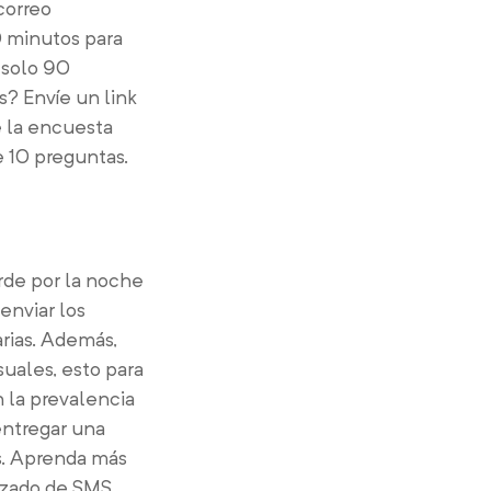
correo
 minutos para
 solo 90
s? Envíe un link
e la encuesta
e 10 preguntas.
rde por la noche
enviar los
rias. Además,
uales, esto para
 la prevalencia
entregar una
as. Aprenda más
izado de SMS.