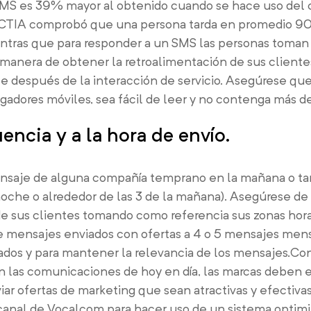
 SMS es 39% mayor al obtenido cuando se hace uso del 
a CTIA comprobó que una persona tarda en promedio 90
entras que para responder a un SMS las personas toman
manera de obtener la retroalimentación de sus cliente
 después de la interacción de servicio. Asegúrese qu
gadores móviles, sea fácil de leer y no contenga más d
encia y a la hora de envío.
nsaje de alguna compañía temprano en la mañana o ta
noche o alrededor de las 3 de la mañana). Asegúrese de 
de sus clientes tomando como referencia sus zonas hora
 mensajes enviados con ofertas a 4 o 5 mensajes mens
sados y para mantener la relevancia de los mensajes.Con
en las comunicaciones de hoy en día, las marcas deben 
viar ofertas de marketing que sean atractivas y efectiv
icanal de Vocalcom para hacer uso de un sistema optim