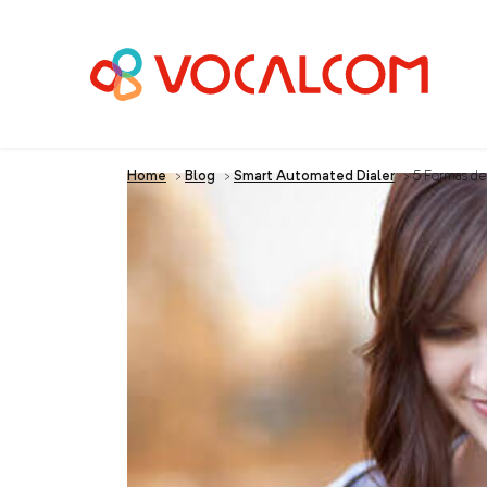
Home
>
Blog
>
Smart Automated Dialer
>
5 Formas de
5 Formas de Usar l
Cliente