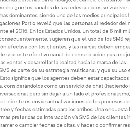
echo que los canales de las redes sociales se vuelvan
más dominantes, siendo uno de los medios principales 
tigaciones Portio reveló que las personas al rededor de
nte el 2015. En los Estados Unidos, un total de 6 mil m
as, consecuentemente, sugieren que el uso de los SMS r
ón efectiva con los clientes, y las marcas deben empez
de usar este efectivo canal de comunicación para mejor
s ventas y desarrollar la lealtad hacia la marca de las
SMS es parte de su estrategia multicanal y que su uso 
. Esto significa que los agentes deben estar capacitado
va, considerándolos como un servicio de chat (haciendo
versacional pero sin dejar a un lado el profesionalismo
del cliente es enviar actualizaciones de los procesos de
reo y fechas estimadas para los arribos. Una encuesta 
ormas preferidas de interacción vía SMS de los clientes 
gramar o cambiar fechas de citas, y hacer o confirmar re