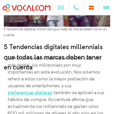
Home
>
Blog
>
Omnicanal
>
5 Tendencias digitales millennials que todas las marcas deben tener en
cuenta
5 Tendencias digitales millennials
que todas las marcas deben tener
Como el mundo moderno se vuelve cada vez
más digital, los millennials son muy
en cuenta
importantes en esta evolución. Nos solemos
referir a ellos como la mayor población de
usuarios de smartphones, y sus
preferencias digitales
también se aplican a sus
hábitos de compra. Accenture afirma que
actualmente los millennials se gastan unos
600 mil millones de dólares al año solo en los