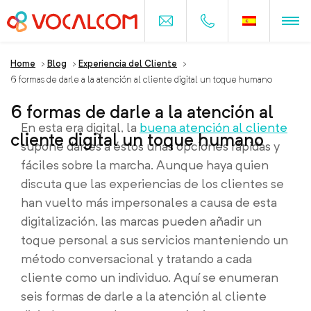
Home
>
Blog
>
Experiencia del Cliente
>
6 formas de darle a la atención al cliente digital un toque humano
6 formas de darle a la atención al
En esta era digital, la
buena atención al cliente
cliente digital un toque humano
supone darles a éstos unas opciones rápidas y
fáciles sobre la marcha. Aunque haya quien
discuta que las experiencias de los clientes se
han vuelto más impersonales a causa de esta
digitalización, las marcas pueden añadir un
toque personal a sus servicios manteniendo un
método conversacional y tratando a cada
cliente como un individuo. Aquí se enumeran
seis formas de darle a la atención al cliente