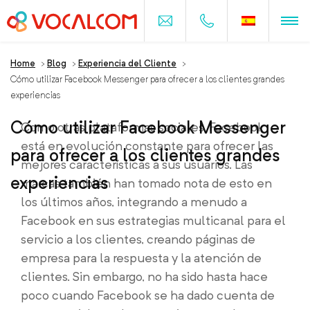
Home
>
Blog
>
Experiencia del Cliente
>
Cómo utilizar Facebook Messenger para ofrecer a los clientes grandes
experiencias
Cómo utilizar Facebook Messenger
Como otras plataformas sociales, Facebook
está en evolución constante para ofrecer las
para ofrecer a los clientes grandes
mejores características a sus usuarios. Las
experiencias
marcas también han tomado nota de esto en
los últimos años, integrando a menudo a
Facebook en sus estrategias multicanal para el
servicio a los clientes, creando páginas de
empresa para la respuesta y la atención de
clientes. Sin embargo, no ha sido hasta hace
poco cuando Facebook se ha dado cuenta de