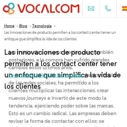
Home
>
Blog
>
Tecnologia
>
Las innovaciones de producto permiten a los contact center tener un
enfoque que simplifica la vida de los clientes
Las innovaciones de producto
Los modos de consumo previos, pero también
posteriores, a la compra han sufrido grandes
permiten a los contact center tener
cambios estos últimos años.
un enfoque que simplifica la vida de
La multiplicación de los canales
y en particular
de las redes sociales, ha permitido a los
los clientes
clientes multiplicar las interacciones, crear
nuevos
journeys
e invertir de este modo la
tendencia, ejerciendo poder sobre las marcas.
Esto es un cambio radical. Las empresas deben
revisar la forma de contactar con ellos: se