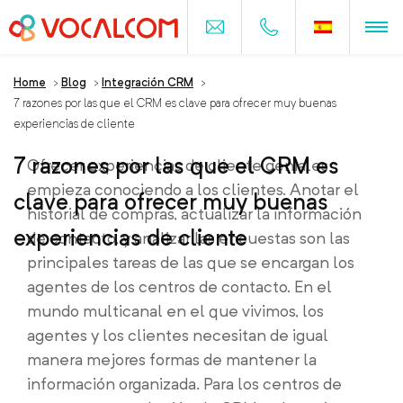
Home
>
Blog
>
Integración CRM
>
7 razones por las que el CRM es clave para ofrecer muy buenas
experiencias de cliente
7 razones por las que el CRM es
Ofrecer experiencias de cliente geniales
empieza conociendo a los clientes. Anotar el
clave para ofrecer muy buenas
historial de compras, actualizar la información
experiencias de cliente
de contacto, y analizar las encuestas son las
principales tareas de las que se encargan los
agentes de los centros de contacto. En el
mundo multicanal en el que vivimos, los
agentes y los clientes necesitan de igual
manera mejores formas de mantener la
información organizada. Para los centros de