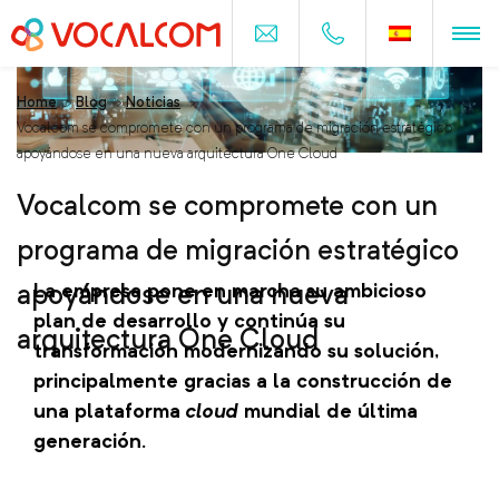
Home
>
Blog
>
Noticias
>
Vocalcom se compromete con un programa de migración estratégico
apoyándose en una nueva arquitectura One Cloud
Vocalcom se compromete con un
programa de migración estratégico
apoyándose en una nueva
La empresa pone en marcha su ambicioso
plan de desarrollo y continúa su
arquitectura One Cloud
transformación modernizando su solución,
principalmente gracias a la construcción de
una plataforma
cloud
mundial de última
generación.