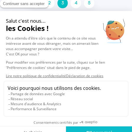
1
2
3
4
5
6
7
8
9
…
41
© 2026 Vocalcom
Información legal
Confidencialidad
Política de cookies
Cookies settings
Español